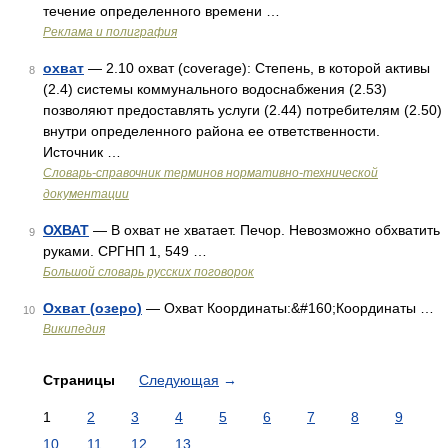
течение определенного времени …
Реклама и полиграфия
охват
— 2.10 охват (coverage): Степень, в которой активы
8
(2.4) системы коммунального водоснабжения (2.53)
позволяют предоставлять услуги (2.44) потребителям (2.50)
внутри определенного района ее ответственности.
Источник …
Словарь-справочник терминов нормативно-технической
документации
ОХВАТ
— В охват не хватает. Печор. Невозможно обхватить
9
руками. СРГНП 1, 549 …
Большой словарь русских поговорок
Охват (озеро)
— Охват Координаты:&#160;Координаты …
10
Википедия
Страницы
Следующая
→
1
2
3
4
5
6
7
8
9
10
11
12
13