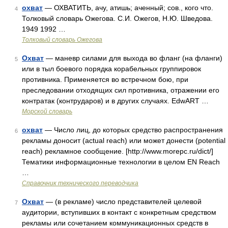
охват
— ОХВАТИТЬ, ачу, атишь; аченный; сов., кого что.
4
Толковый словарь Ожегова. С.И. Ожегов, Н.Ю. Шведова.
1949 1992 …
Толковый словарь Ожегова
Охват
— маневр силами для выхода во фланг (на фланги)
5
или в тыл боевого порядка корабельных группировок
противника. Применяется во встречном бою, при
преследовании отходящих сил противника, отражении его
контратак (контрударов) и в других случаях. EdwART …
Морской словарь
охват
— Число лиц, до которых средство распространения
6
рекламы доносит (actual reach) или может донести (potential
reach) рекламное сообщение. [http://www.morepc.ru/dict/]
Тематики информационные технологии в целом EN Reach
…
Справочник технического переводчика
Охват
— (в рекламе) число представителей целевой
7
аудитории, вступивших в контакт с конкретным средством
рекламы или сочетанием коммуникационных средств в