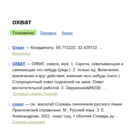
охват
Толкование
Перевод
Книги
Охват
— Координаты: 56.772222, 32.429722 …
1
Википедия
ОХВАТ
— ОХВАТ, охвата, муж. 1. Скрепа, охватывающая и
2
сжимающая что нибудь (редк.). 2. только ед. Включение,
вовлечение в круг действия, влияния чего нибудь (неол.).
Стопроцентный охват подпиской на заем. Охват
воспитательной работой. 3. Окружение&#8230; …
Толковый словарь Ушакова
охват
— см. масштаб Словарь синонимов русского языка.
3
Практический справочник. М.: Русский язык. З. Е.
Александрова. 2011. охват сущ. • объятие Словарь ру …
Словарь синонимов